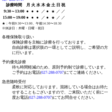
診療時間
月
火
水
木
金
土
日
祝
9:30～13:00
●
●
●
／
●
／
／
★
15:00～19:00
●
●
●
／
●
／
／
★
★：午前9:30〜13:00、午後14:30〜18:30
※休診日：木曜・日曜・祝日
各種保険取り扱い
保険診療を主軸に診療を行っております。
自由診療は選択肢の一環としてご説明し、ご希望の方
に行います。
予約優先診療
待ち時間軽減のため、原則予約制で診療しています。
ご予約はお電話(
027-288-0707
)にてご連絡ください。
急患随時受付
柔軟に対応しております。混雑している場合はお待た
せすることもございますので、ご来院いただく前に一
度お電話(
027-288-0707
)にてお問合せください。