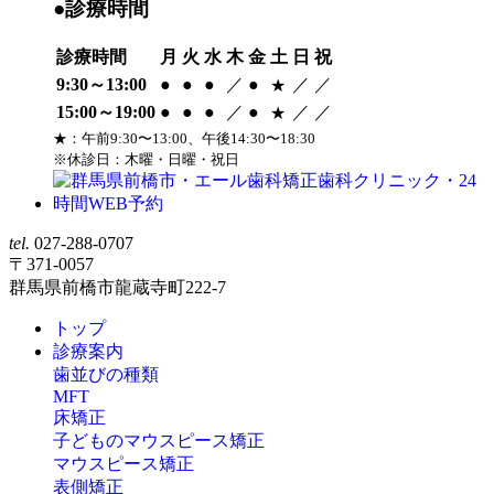
●診療時間
診療時間
月
火
水
木
金
土
日
祝
9:30～13:00
●
●
●
／
●
／
／
★
15:00～19:00
●
●
●
／
●
／
／
★
★：午前9:30〜13:00、午後14:30〜18:30
※休診日：木曜・日曜・祝日
tel.
027-288-0707
〒371-0057
群馬県前橋市龍蔵寺町222-7
トップ
診療案内
歯並びの種類
MFT
床矯正
子どものマウスピース矯正
マウスピース矯正
表側矯正