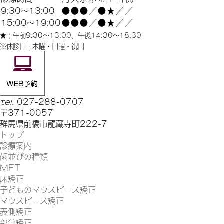
9:30～13:00
●
●
●
／
●
★
／
／
15:00～19:00
●
●
●
／
●
★
／
／
★：午前9:30〜13:00、午後14:30〜18:30
※休診日：木曜・日曜・祝日
tel.
027-288-0707
〒371-0057
群馬県前橋市龍蔵寺町222-7
トップ
診療案内
歯並びの種類
MFT
床矯正
子どものマウスピース矯正
マウスピース矯正
表側矯正
部分矯正