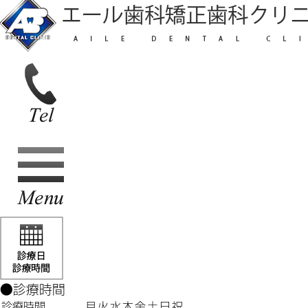
●診療時間
診療時間
月
火
水
木
金
土
日
祝