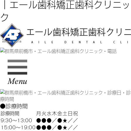
｜エール歯科矯正歯科クリニッ
ク
●診療時間
診療時間
月
火
水
木
金
土
日
祝
9:30～13:00
●
●
●
／
●
★
／
／
15:00～19:00
●
●
●
／
●
★
／
／