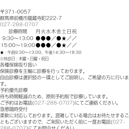
〒371-0057
群馬県前橋市龍蔵寺町222-7
027-288-0707
診療時間
月
火
水
木
金
土
日
祝
9:30～13:00
●
●
●
／
●
★
／
／
15:00～19:00
●
●
●
／
●
★
／
／
★：午前9:30〜13:00、午後14:30〜18:30
※休診日：木曜・日曜・祝日
各種保険取り扱い
保険診療を主軸に診療を行っております。
自由診療は選択肢の一環としてご説明し、ご希望の方に行いま
す。
予約優先診療
待ち時間軽減のため、原則予約制で診療しています。
ご予約はお電話(
027-288-0707
)にてご連絡ください。
急患随時受付
柔軟に対応しております。混雑している場合はお待たせするこ
ともございますので、ご来院いただく前に一度お電話(
027-
288-0707
)にてお問合せください。